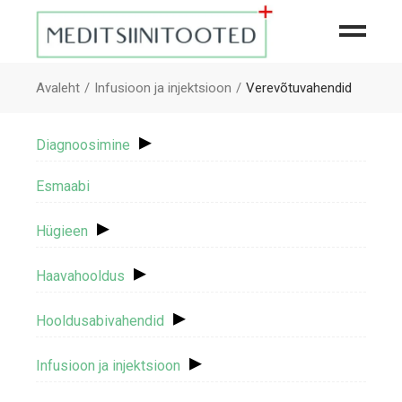
Avaleht
Infusioon ja injektsioon
Verevõtuvahendid
▸
Diagnoosimine
Esmaabi
▸
Hügieen
▸
Haavahooldus
▸
Hooldusabivahendid
▸
Infusioon ja injektsioon