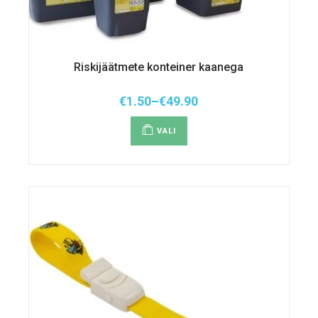
Riskijäätmete konteiner kaanega
€
1.50
–
€
49.90
Hinnavahemik:
Sellel
€1.50
tootel
kuni
VALI
on
€49.90
mitu
varianti.
Valikuid
saab
teha
tootelehel.