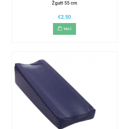
Žgutt 55 cm
€
2.50
Sellel
tootel
VALI
on
mitu
varianti.
Valikuid
saab
teha
tootelehel.