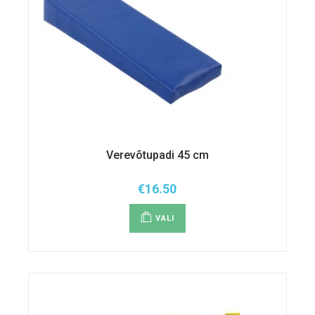
Verevõtupadi 45 cm
€
16.50
Sellel
tootel
VALI
on
mitu
varianti.
Valikuid
saab
teha
tootelehel.