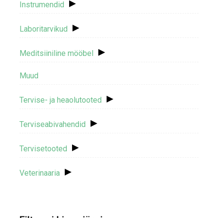
▸
Instrumendid
▸
Laboritarvikud
▸
Meditsiiniline mööbel
Muud
▸
Tervise- ja heaolutooted
▸
Terviseabivahendid
▸
Tervisetooted
▸
Veterinaaria