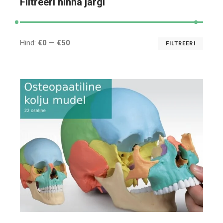
Filtreeri hinna järgi
Hind:
€0
—
€50
FILTREERI
Mini
Maks
hind
hind