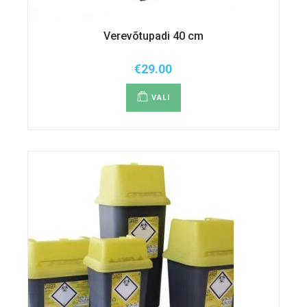
Verevõtupadi 40 cm
€
29.00
Sellel
tootel
VALI
on
mitu
varianti.
Valikuid
saab
teha
tootelehel.