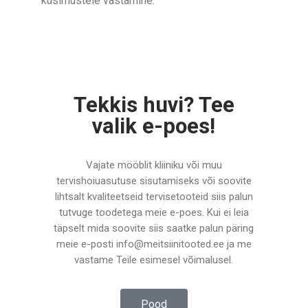
küsimustele vastamine.
Tekkis huvi? Tee
valik e-poes!
Vajate mööblit kliiniku või muu
tervishoiuasutuse sisutamiseks või soovite
lihtsalt kvaliteetseid tervisetooteid siis palun
tutvuge toodetega meie e-poes. Kui ei leia
täpselt mida soovite siis saatke palun päring
meie e-posti info@meitsiinitooted.ee ja me
vastame Teile esimesel võimalusel.
Pood