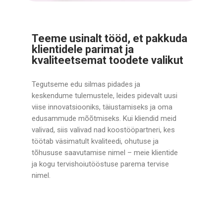
Teeme usinalt tööd, et pakkuda
klientidele parimat ja
kvaliteetsemat toodete valikut
Tegutseme edu silmas pidades ja
keskendume tulemustele, leides pidevalt uusi
viise innovatsiooniks, täiustamiseks ja oma
edusammude mõõtmiseks. Kui kliendid meid
valivad, siis valivad nad koostööpartneri, kes
töötab väsimatult kvaliteedi, ohutuse ja
tõhususe saavutamise nimel – meie klientide
ja kogu tervishoiutööstuse parema tervise
nimel.