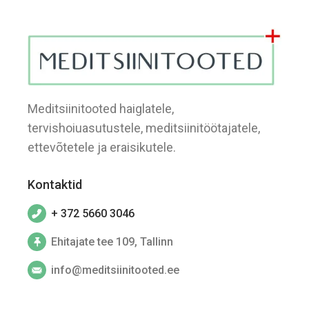
Meditsiinitooted haiglatele,
tervishoiuasutustele, meditsiinitöötajatele,
ettevõtetele ja eraisikutele.
Kontaktid
+ 372 5660 3046
Ehitajate tee 109, Tallinn
info@meditsiinitooted.ee