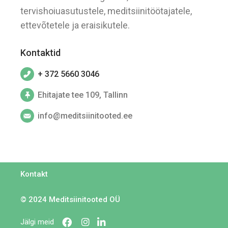
tervishoiuasutustele, meditsiinitöötajatele,
ettevõtetele ja eraisikutele.
Kontaktid
+ 372 5660 3046
Ehitajate tee 109, Tallinn
info@meditsiinitooted.ee
Kontakt
© 2024
Meditsiinitooted OÜ
Jälgi meid