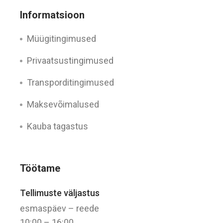
Informatsioon
Müügitingimused
Privaatsustingimused
Transporditingimused
Maksevõimalused
Kauba tagastus
Töötame
Tellimuste väljastus
esmaspäev – reede
10:00 – 16:00