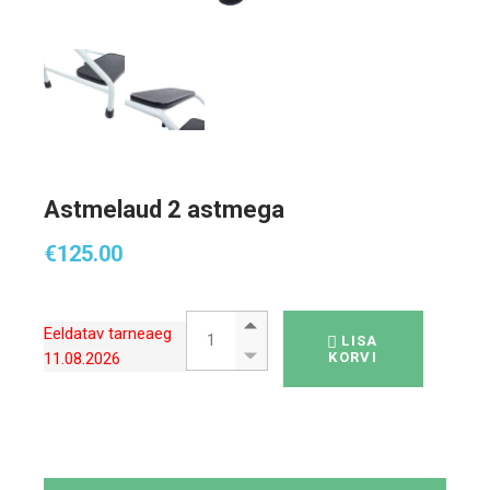
Astmelaud 2 astmega
€
125.00
Astmelaud 2 astmega quantity
Eeldatav tarneaeg
LISA
11.08.2026
KORVI