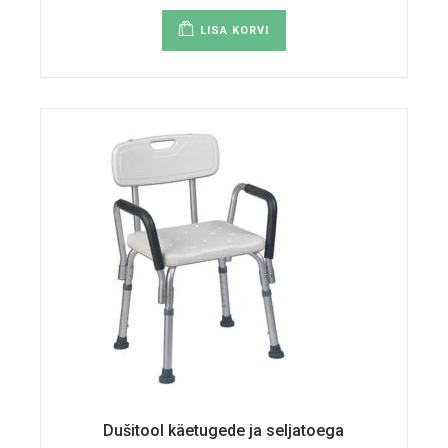
LISA KORVI
Dušitool käetugede ja seljatoega