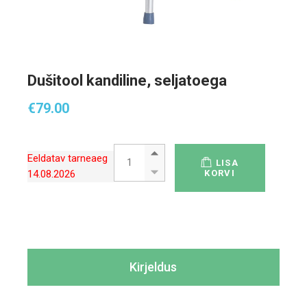
Dušitool kandiline, seljatoega
€
79.00
Dušitool kandiline, seljatoega quantity
Eeldatav tarneaeg
LISA
14.08.2026
KORVI
Kirjeldus