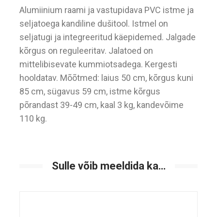
Alumiinium raami ja vastupidava PVC istme ja
seljatoega kandiline dušitool. Istmel on
seljatugi ja integreeritud käepidemed. Jalgade
kõrgus on reguleeritav. Jalatoed on
mittelibisevate kummiotsadega. Kergesti
hooldatav. Mõõtmed: laius 50 cm, kõrgus kuni
85 cm, sügavus 59 cm, istme kõrgus
põrandast 39-49 cm, kaal 3 kg, kandevõime
110 kg.
Sulle võib meeldida ka…