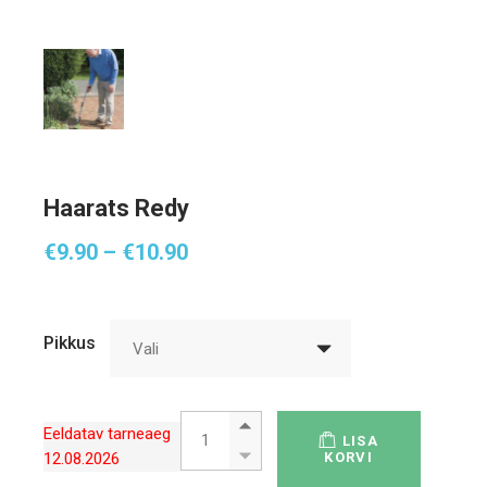
Haarats Redy
Hinnavahemik:
€
9.90
–
€
10.90
€9.90
kuni
€10.90
Pikkus
Vali
Haarats Redy quantity
Eeldatav tarneaeg
LISA
12.08.2026
KORVI