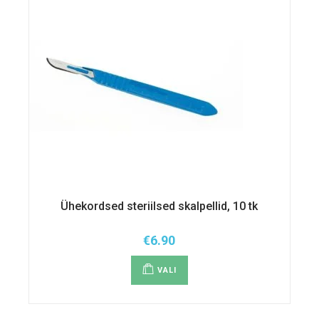
Ühekordsed steriilsed skalpellid, 10 tk
€
6.90
Sellel
tootel
VALI
on
mitu
varianti.
Valikuid
saab