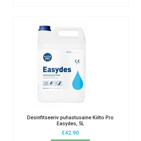
varianti.
Valikuid
saab
teha
tootelehel.
Desinfitseeriv puhastusaine Kiilto Pro
Easydes, 5L
€
42.90