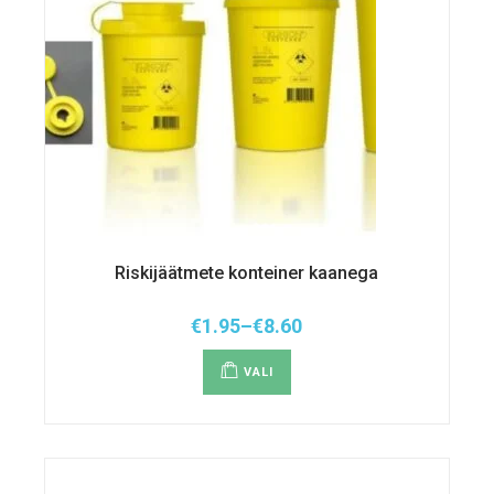
Riskijäätmete konteiner kaanega
€
1.95
–
€
8.60
Hinnavahemik:
Sellel
€1.95
tootel
kuni
VALI
on
€8.60
mitu
varianti.
Valikuid
saab
teha
tootelehel.