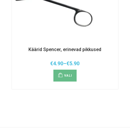
Käärid Spencer, erinevad pikkused
€
4.90
–
€
5.90
Hinnavahemik:
Sellel
€4.90
tootel
kuni
VALI
on
€5.90
mitu
varianti.
Valikuid
saab
teha
tootelehel.