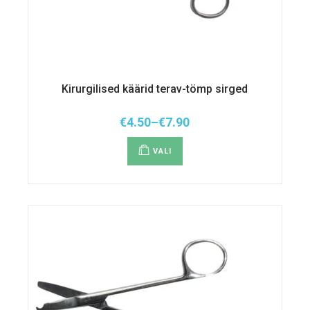
Kirurgilised käärid terav-tömp sirged
€
4.50
–
€
7.90
Hinnavahemik:
Sellel
€4.50
tootel
kuni
VALI
on
€7.90
mitu
varianti.
Valikuid
saab
teha
tootelehel.