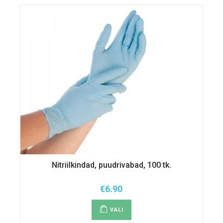
teha
tootelehel.
Nitriilkindad, puudrivabad, 100 tk.
€
6.90
Sellel
tootel
VALI
on
mitu