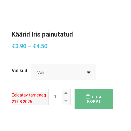
Käärid Iris painutatud
Hinnavahemik:
€
3.90
–
€
4.50
€3.90
kuni
€4.50
Valikud
Vali
Käärid Iris painutatud quantity
Eeldatav tarneaeg
LISA
21.08.2026
KORVI