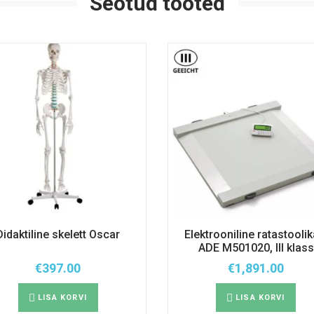
Seotud tooted
Didaktiline skelett Oscar
Elektrooniline ratastoolik
ADE M501020, III klass
€
397.00
€
1,891.00
LISA KORVI
LISA KORVI