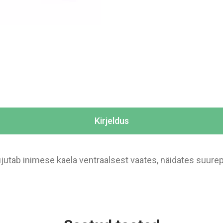
Kirjeldus
utab inimese kaela ventraalsest vaates, näidates suurepä