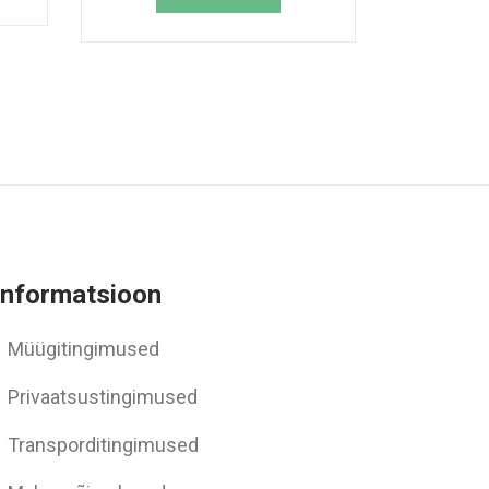
Informatsioon
Müügitingimused
Privaatsustingimused
Transporditingimused