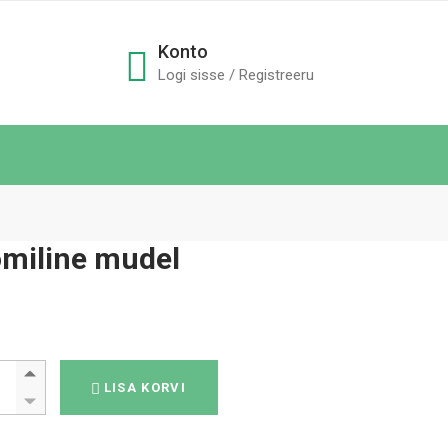
Konto
Logi sisse / Registreeru
omiline mudel
a anatoomiline mudel quantity
LISA KORVI