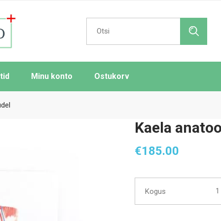
Search
for:
tid
Minu konto
Ostukorv
del
Kaela anato
€
185.00
Kael
Kogus