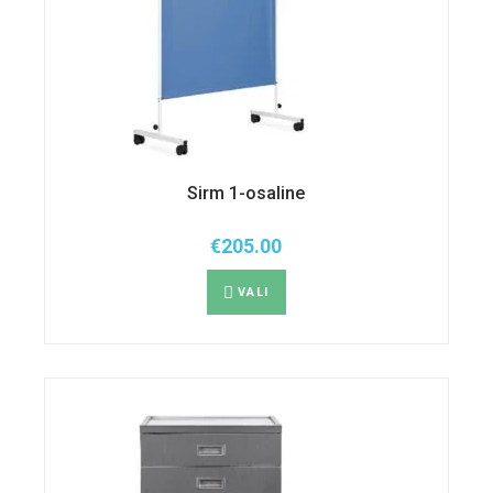
Sirm 1-osaline
€
205.00
Sellel
tootel
VALI
on
mitu
varianti.
Valikuid
saab
teha
tootelehel.