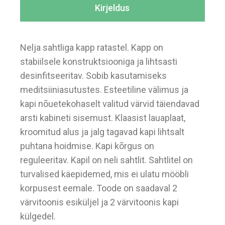
Kirjeldus
Nelja sahtliga kapp ratastel. Kapp on
stabiilsele konstruktsiooniga ja lihtsasti
desinfitseeritav. Sobib kasutamiseks
meditsiiniasutustes. Esteetiline välimus ja
kapi nõuetekohaselt valitud värvid täiendavad
arsti kabineti sisemust. Klaasist lauaplaat,
kroomitud alus ja jalg tagavad kapi lihtsalt
puhtana hoidmise. Kapi kõrgus on
reguleeritav. Kapil on neli sahtlit. Sahtlitel on
turvalised käepidemed, mis ei ulatu mööbli
korpusest eemale. Toode on saadaval 2
värvitoonis esiküljel ja 2 värvitoonis kapi
külgedel.