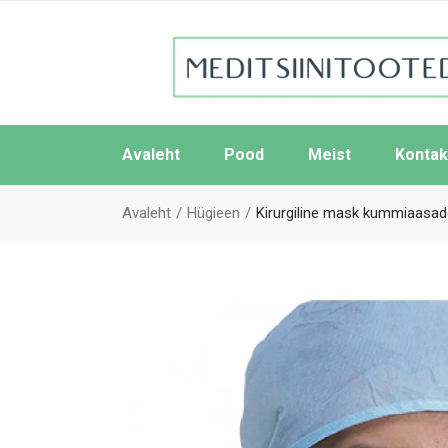
Avaleht
Pood
Meist
Kontak
Avaleht
Hügieen
Kirurgiline mask kummiaasadeg