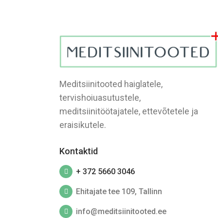
Meditsiinitooted haiglatele,
tervishoiuasutustele,
meditsiinitöötajatele, ettevõtetele ja
eraisikutele.
Kontaktid
+ 372 5660 3046
Ehitajate tee 109, Tallinn
info@meditsiinitooted.ee