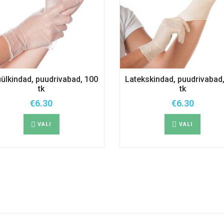
ülkindad, puudrivabad, 100
Latekskindad, puudrivabad
tk
tk
€
6.30
€
6.30
Sellel
Sellel
tootel
tootel
VALI
VALI
on
on
mitu
mitu
varianti.
varianti
Valikuid
Valikui
saab
saab
teha
teha
tootelehel.
tootele