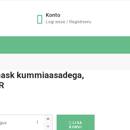
Konto
Logi sisse / Registreeru
 mask kummiaasadega,
IR
Kirurgiline mask kummiaasadega, 50 tk. tüüp IIR quan
gus
LISA
KORVI