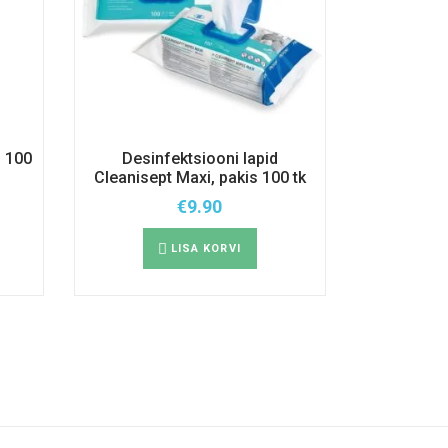
, 100
Desinfektsiooni lapid
Cleanisept Maxi, pakis 100 tk
€
9.90
LISA KORVI
.
d
hel.