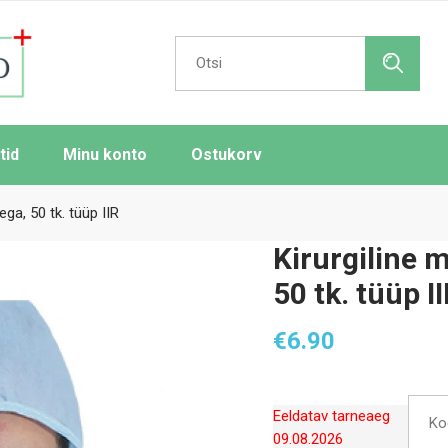
Search
for:
tid
Minu konto
Ostukorv
a, 50 tk. tüüp IIR
Kirurgiline
50 tk. tüüp I
€
6.90
Eeldatav tarneaeg
Ko
09.08.2026