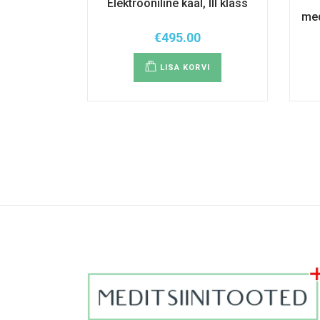
Elektrooniline kaal, III klass
med
€
495.00
LISA KORVI