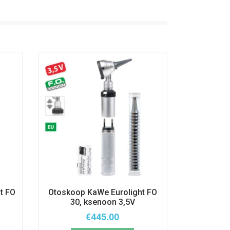
t FO
Otoskoop KaWe Eurolight FO
30, ksenoon 3,5V
€
445.00