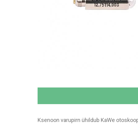
Ksenoon varupirn ühildub KaWe otoskoopid