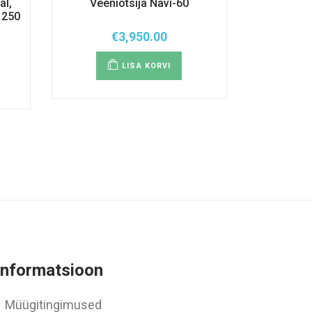
al,
Veeniotsija Navi-60
 250
€
3,950.00
LISA KORVI
Informatsioon
Müügitingimused