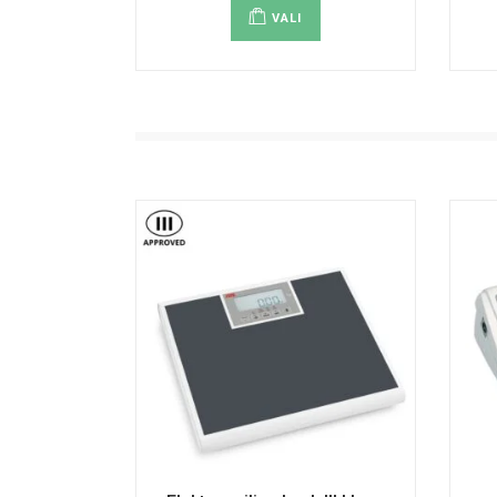
tootel
VALI
on
mitu
varianti.
Valikuid
saab
teha
tootelehel.