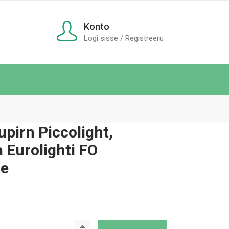
Konto
Logi sisse / Registreeru
pirn Piccolight,
a Eurolighti FO
le
Ksenoon varupirn Piccolight, Combilight ja Eurolighti