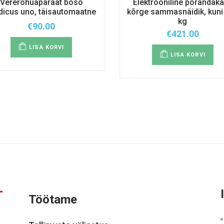
Vererõhuaparaat boso
Elektrooniline põrandaka
icus uno, täisautomaatne
kõrge sammasnäidik, kuni
kg
€
90.00
€
421.00
LISA KORVI
LISA KORVI
Töötame