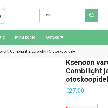
Search
for:
tid
Minu konto
Ostukorv
light, Combilight ja Eurolighti FO otoskoopidele
Ksenoon varu
Combilight j
otoskoopide
€
27.00