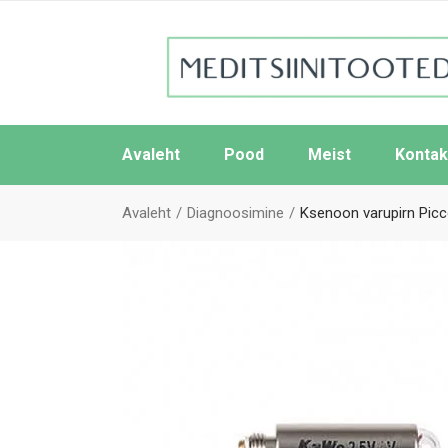
Avaleht
Pood
Meist
Kontak
Avaleht
Diagnoosimine
Ksenoon varupirn Picco