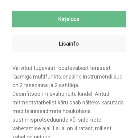
Kirjeldus
Lisainfo
Värvitud tugevast roostevabast terasest
raamiga multifunktsionaalne instrumendilaud
on 2 tasapinna ja 2 sahtliga.
Desinfitseerimisvahendite kindel. Antud
mitmeotstarbelist käru saab näiteks kasutada
meditsiiniseadmete hoiukohana
süstimisprotseduuride või sidemete
vahetamise ajal. Laual on 4 ratast, millest
kahel on pidurid.