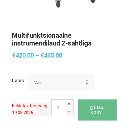
Multifunktsionaalne
instrumendilaud 2-sahtliga
Hinnavahemik:
€
420.00
–
€
465.00
€420.00
kuni
€465.00
Laius
Vali
Multifunktsionaalne instrumendilaud 2-saht
Eeldatav tarneaeg
LISA
19.08.2026
KORVI