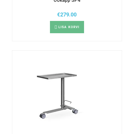
Öökapp SP4
€
279.00
LISA KORVI