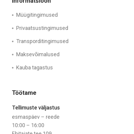
Informatsioon
Müügitingimused
Privaatsustingimused
Transporditingimused
Maksevõimalused
Kauba tagastus
Töötame
Tellimuste väljastus
esmaspäev – reede
10:00 – 16:00
Ehitajate tee 109,