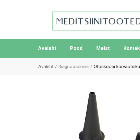
Avaleht
Pood
Meist
Kontak
Avaleht
Diagnoosimine
Otoskoobi kõrvaotsiku