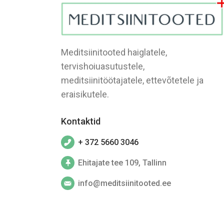
Meditsiinitooted haiglatele,
tervishoiuasutustele,
meditsiinitöötajatele, ettevõtetele ja
eraisikutele.
Kontaktid
+ 372 5660 3046
Ehitajate tee 109, Tallinn
info@meditsiinitooted.ee