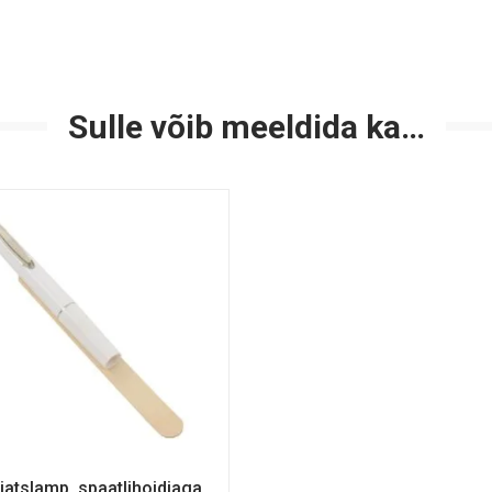
Sulle võib meeldida ka…
iiatslamp, spaatlihoidjaga