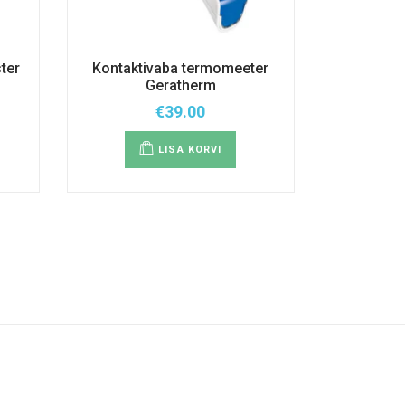
ter
Kontaktivaba termomeeter
Geratherm
€
39.00
emik:
LISA KORVI
i.
id
ehel.