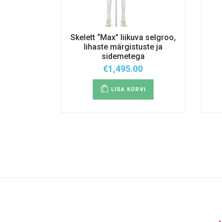
Skelett “Max” liikuva selgroo,
lihaste märgistuste ja
sidemetega
€
1,495.00
LISA KORVI