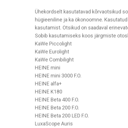
Ühekordselt kasutatavad kõrvaotsikud so
hügieeniline ja ka ökonoomne. Kasutatud 
kasutamist. Otsikud on saadaval erineva
Sobib kasutamiseks koos järgmiste oto
KaWe Piccolight
KaWe Eurolight
KaWe Combilight
HEINE mini
HEINE mini 3000 F.O.
HEINE alfa+
HEINE K180
HEINE Beta 400 F.O.
HEINE Beta 200 F.O.
HEINE Beta 200 LED F.O.
LuxaScope Auris