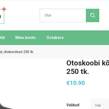
Search
for:
tid
Minu konto
Ostukorv
d, ühekordsed 250 tk.
Otoskoobi k
250 tk.
€
10.90
Valikud
Vali