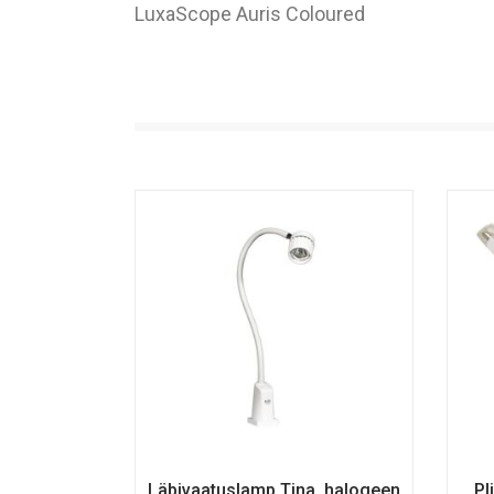
LuxaScope Auris Coloured
Läbivaatuslamp Tina, halogeen
Pl