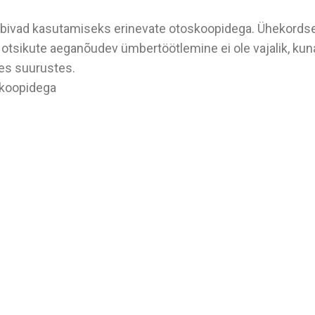
bivad kasutamiseks erinevate otoskoopidega. Ühekordse
otsikute aeganõudev ümbertöötlemine ei ole vajalik, kun
tes suurustes.
skoopidega