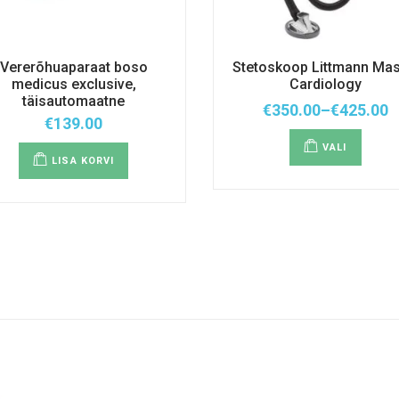
Vererõhuaparaat boso
Stetoskoop Littmann Mas
medicus exclusive,
Cardiology
täisautomaatne
€
350.00
–
€
425.00
Hinnavah
€
139.00
Sellel
€350.00
tootel
kuni
VALI
on
LISA KORVI
€425.00
mitu
variant
Valiku
saab
teha
tootel