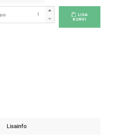
Otoskoobi kõrvaotsikud, ühekordsed 250 tk. quantity
gus
LISA
KORVI
Lisainfo