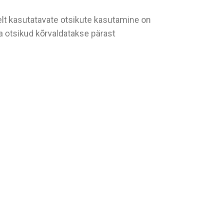
lt kasutatavate otsikute kasutamine on
a otsikud kõrvaldatakse pärast