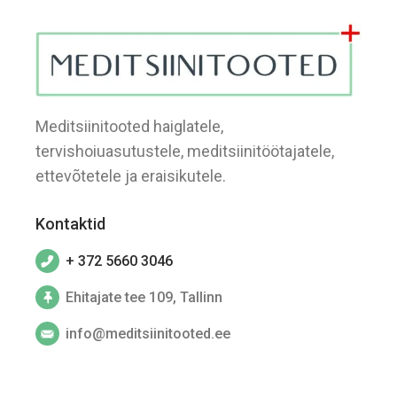
Meditsiinitooted haiglatele,
tervishoiuasutustele, meditsiinitöötajatele,
ettevõtetele ja eraisikutele.
Kontaktid
+ 372 5660 3046
Ehitajate tee 109, Tallinn
info@meditsiinitooted.ee