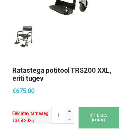
Ratastega potitool TRS200 XXL,
eriti tugev
€
675.00
Ratastega potitool TRS200 XXL, eriti tugev 
Eeldatav tarneaeg
LISA
13.08.2026
KORVI