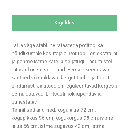
Kirjeldus
Lai ja väga stabiilne ratastega potitool ka
nõudlikumale kasutajale. Potitoolil on ekstra lai
ja pehme istme kate ja seljatugi. Tagumistel
ratastel on seisupidurid. Eemale keeratavad
käetoed võimaldavad kerget toolile ja toolilt
siirdumist. Jalatoed on reguleeritavad kergesti
eemaldatavad. Lihtsasti kokkupandav ja
puhastatav.
Tehnilised andmed: kogulaius 72 cm,
kogupikkus 96 cm, kogukõrgus 98 cm, istme
laius 56 cm, istme sügavus 42 cm, istme