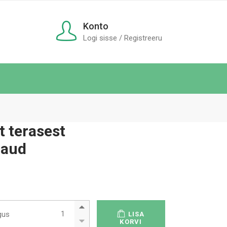
Konto
Logi sisse / Registreeru
 terasest
laud
Roostevabast terasest instrumendilaud quantity
gus
LISA
KORVI