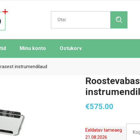
Search
for:
tid
Minu konto
Ostukorv
rasest instrumendilaud
Roostevabast
instrumendi
€
575.00
Eeldatav tarneaeg
Ko
21.08.2026