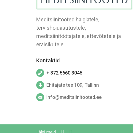
Meditsiinitooted haiglatele,
tervishoiuasutustele,
meditsiinitöötajatele, ettevõtetele ja
eraisikutele.
Kontaktid
+ 372 5660 3046
Ehitajate tee 109, Tallinn
info@meditsiinitooted.ee
Jälgi meid