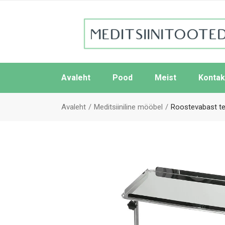
Avaleht
Pood
Meist
Kontak
Avaleht
Meditsiiniline mööbel
Roostevabast te