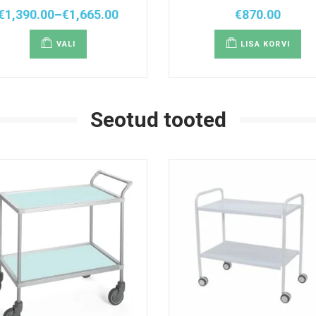
€
1,390.00
–
€
1,665.00
€
870.00
Hinnavahemik:
Sellel
€1,390.00
tootel
kuni
VALI
LISA KORVI
on
€1,665.00
mitu
varianti.
Valikuid
saab
teha
tootelehel.
Seotud tooted