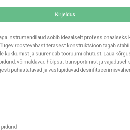
Kirjeldus
taga instrumendilaud sobib ideaalselt professionaalseks
 Tugev roostevabast terasest konstruktsioon tagab stabii
de kukkumist ja suurendab tööruumi ohutust. Laua kõrgus o
pidurid, võimaldavad hõlpsat transportimist ja vajadusel ki
rgesti puhastatavad ja vastupidavad desinfitseerimisvahen
 pidurid