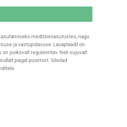
 kasutamiseks meditsiiniasutustes, nagu
lsuse ja vastupidavuse. Lauaplaadil on
n jooksvalt reguleeritav. Neli sujuvalt
ndlalt paigal püsimist. Siledad
ditele.