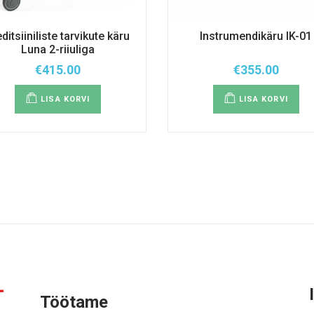
ditsiiniliste tarvikute käru
Instrumendikäru IK-01
Luna 2-riiuliga
€
415.00
€
355.00
LISA KORVI
LISA KORVI
Töötame