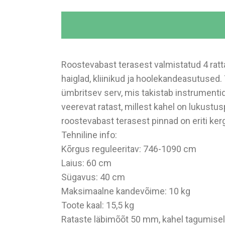
Roostevabast terasest valmistatud 4 rat
haiglad, kliinikud ja hoolekandeasutused.
ümbritsev serv, mis takistab instrumenti
veerevat ratast, millest kahel on lukustus
roostevabast terasest pinnad on eriti ke
Tehniline info:
Kõrgus reguleeritav: 746-1090 cm
Laius: 60 cm
Sügavus: 40 cm
Maksimaalne kandevõime: 10 kg
Toote kaal: 15,5 kg
Rataste läbimõõt 50 mm, kahel tagumisel