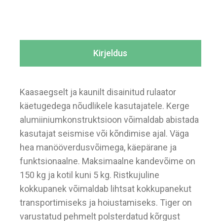
Kirjeldus
Kaasaegselt ja kaunilt disainitud rulaator
käetugedega nõudlikele kasutajatele. Kerge
alumiiniumkonstruktsioon võimaldab abistada
kasutajat seismise või kõndimise ajal. Väga
hea manööverdusvõimega, käepärane ja
funktsionaalne. Maksimaalne kandevõime on
150 kg ja kotil kuni 5 kg. Ristkujuline
kokkupanek võimaldab lihtsat kokkupanekut
transportimiseks ja hoiustamiseks. Tiger on
varustatud pehmelt polsterdatud kõrgust