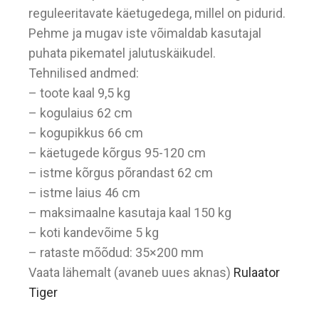
reguleeritavate käetugedega, millel on pidurid.
Pehme ja mugav iste võimaldab kasutajal
puhata pikematel jalutuskäikudel.
Tehnilised andmed:
– toote kaal 9,5 kg
– kogulaius 62 cm
– kogupikkus 66 cm
– käetugede kõrgus 95-120 cm
– istme kõrgus põrandast 62 cm
– istme laius 46 cm
– maksimaalne kasutaja kaal 150 kg
– koti kandevõime 5 kg
– rataste mõõdud: 35×200 mm
Vaata lähemalt (avaneb uues aknas)
Rulaator
Tiger