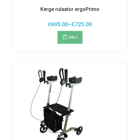
Kerge rulaator ergoPrimo
€
695.00
–
€
725.00
Hinnavahemik:
Sellel
€695.00
tootel
kuni
VALI
on
€725.00
mitu
varianti.
Valikuid
saab
teha
tootelehel.