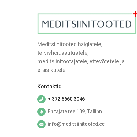
Meditsiinitooted haiglatele,
tervishoiuasutustele,
meditsiinitöötajatele, ettevõtetele ja
eraisikutele.
Kontaktid
+ 372 5660 3046
Ehitajate tee 109, Tallinn
info@meditsiinitooted.ee