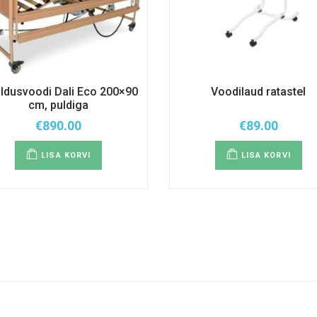
ldusvoodi Dali Eco 200×90
Voodilaud ratastel
cm, puldiga
€
890.00
€
89.00
LISA KORVI
LISA KORVI