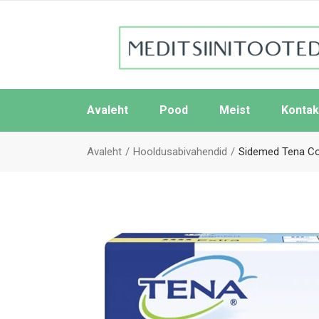
Avaleht
Pood
Meist
Kontak
Avaleht
Hooldusabivahendid
Sidemed Tena Co