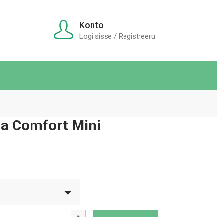
Konto
Logi sisse / Registreeru
a Comfort Mini
Hinnavahemik:
€7.80
uni
€11.40
Sidemed Tena Comfort Mini quantity