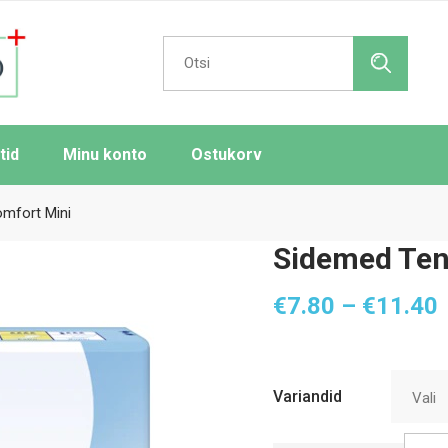
Search
for:
tid
Minu konto
Ostukorv
mfort Mini
Sidemed Ten
€
7.80
–
€
11.40
k
Variandid
Vali