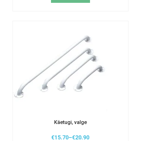
Käetugi, valge
€
15.70
–
€
20.90
Hinnavahemik: