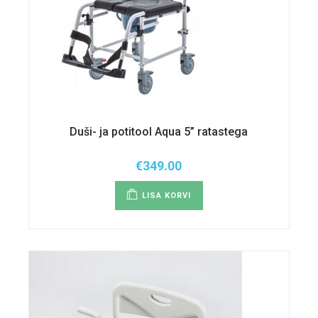
Duši- ja potitool Aqua 5” ratastega
€
349.00
LISA KORVI