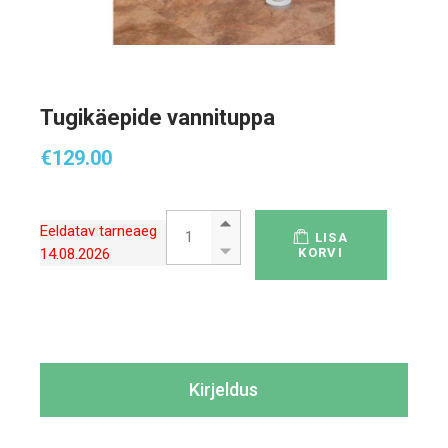
Tugikäepide vannituppa
€
129.00
Tugikäepide vannituppa quantity
Eeldatav tarneaeg
LISA
14.08.2026
KORVI
Kirjeldus