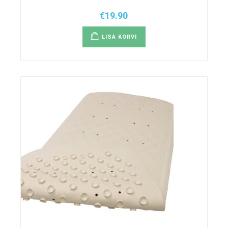
€
19.90
LISA KORVI