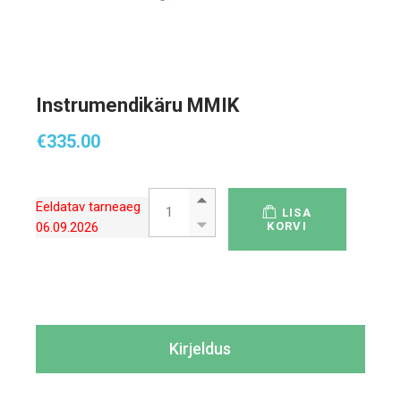
Instrumendikäru MMIK
€
335.00
Instrumendikäru MMIK quantity
Eeldatav tarneaeg
LISA
06.09.2026
KORVI
Kirjeldus