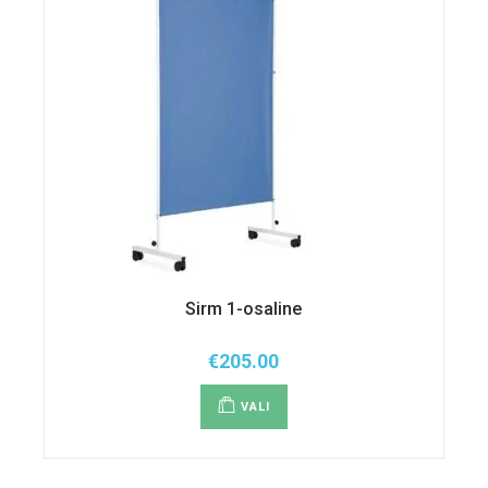
Sirm 1-osaline
€
205.00
Sellel
tootel
VALI
on
mitu
varianti.
Valikuid
saab