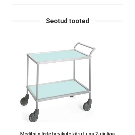
Seotud tooted
Meditsiiniliste tarvikute käru Luna 2-riiuliga