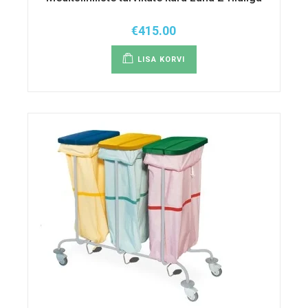
€
415.00
LISA KORVI