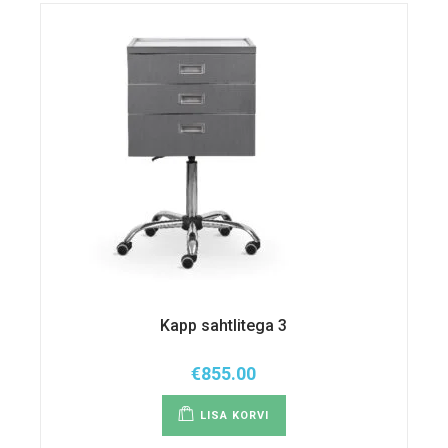
teha
tootelehel.
Kapp sahtlitega 3
€
855.00
LISA KORVI