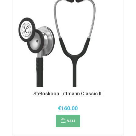
Stetoskoop Littmann Classic III
€
160.00
Sellel
tootel
VALI
on
mitu
varianti.
Valikuid