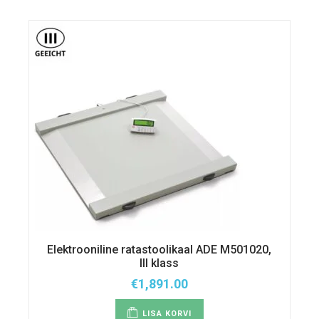
saab
teha
tootelehel.
Elektrooniline ratastoolikaal ADE M501020,
III klass
€
1,891.00
LISA KORVI