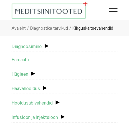
Avaleht
Diagnostika tarvikud
Kiirguskaitsevahendid
▸
Diagnoosimine
Esmaabi
▸
Hügieen
▸
Haavahooldus
▸
Hooldusabivahendid
▸
Infusioon ja injektsioon