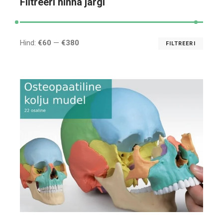
Filtreeri hinna järgi
Hind:
€60
—
€380
FILTREERI
Mini
Maks
hind
hind