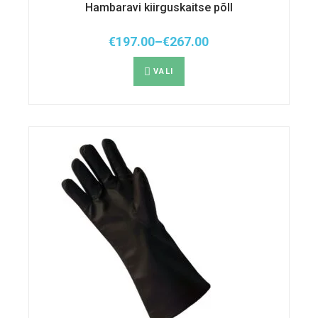
Hambaravi kiirguskaitse põll
€
197.00
–
€
267.00
Hinnavahemik:
Sellel
€197.00
tootel
kuni
VALI
on
€267.00
mitu
varianti.
Valikuid
saab
teha
tootelehel.