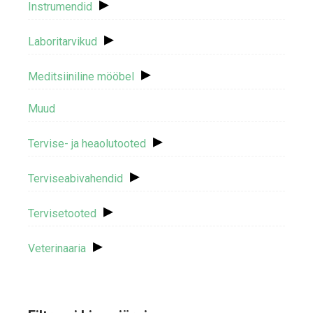
▸
Instrumendid
▸
Laboritarvikud
▸
Meditsiiniline mööbel
Muud
▸
Tervise- ja heaolutooted
▸
Terviseabivahendid
▸
Tervisetooted
▸
Veterinaaria