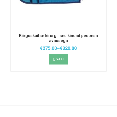
Kiirguskaitse kirurgilised kindad peopesa
avausega
€
275.00
–
€
320.00
Hinnavahemik:
Sellel
€275.00
tootel
kuni
VALI
on
€320.00
mitu
varianti.
Valikuid
saab
teha
tootelehel.