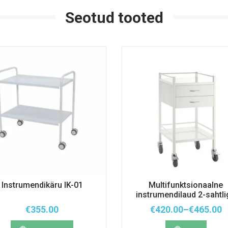
tootel
Seotud tooted
Instrumendikäru IK-01
Multifunktsionaalne
instrumendilaud 2-sahtl
€
355.00
€
420.00
–
€
465.00
Hinnavah
Sellel
€420.00
tootel