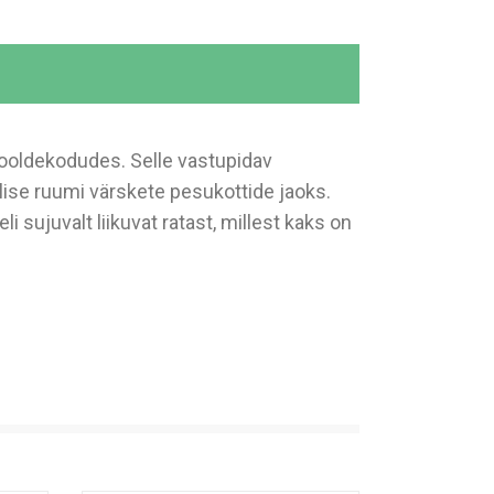
 hooldekodudes. Selle vastupidav
lise ruumi värskete pesukottide jaoks.
i sujuvalt liikuvat ratast, millest kaks on