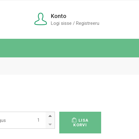
Konto
Logi sisse / Registreeru
Pesukäru quantity
gus
LISA
KORVI