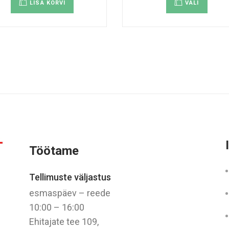
kuni
LISA KORVI
VALI
on
€465.00
mitu
variant
Valiku
saab
teha
tootel
Töötame
Tellimuste väljastus
esmaspäev – reede
10:00 – 16:00
Ehitajate tee 109,