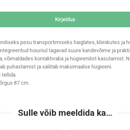
Kirjeldus
niliseks pesu transportimiseks haiglates, kliinikutes ja
ntegreeritud hoiuriiul tagavad suure kandevõime ja prakti
a, võimaldades kontaktivaba ja hügieenilist kasutamist. Nel
tab puhastamist ja säilitab maksimaalse hügieeni.
tellida.
kõrgus 87 cm.
Sulle võib meeldida ka…