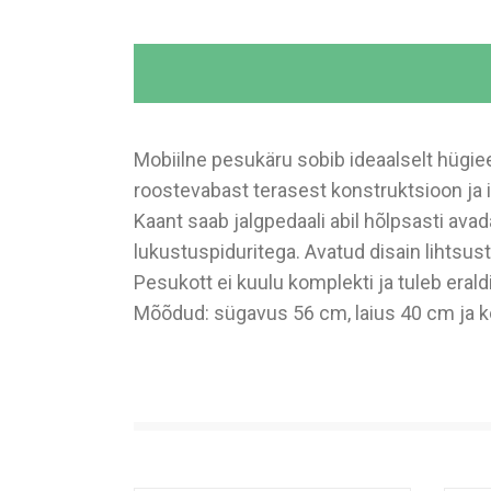
Mobiilne pesukäru sobib ideaalselt hügiee
roostevabast terasest konstruktsioon ja i
Kaant saab jalgpedaali abil hõlpsasti avad
lukustuspiduritega. Avatud disain lihtsus
Pesukott ei kuulu komplekti ja tuleb eraldi 
Mõõdud: sügavus 56 cm, laius 40 cm ja 