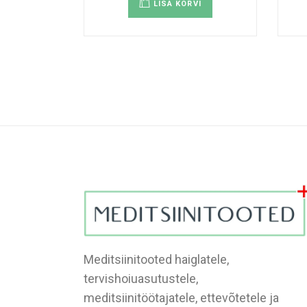
LISA KORVI
Meditsiinitooted haiglatele,
tervishoiuasutustele,
meditsiinitöötajatele, ettevõtetele ja