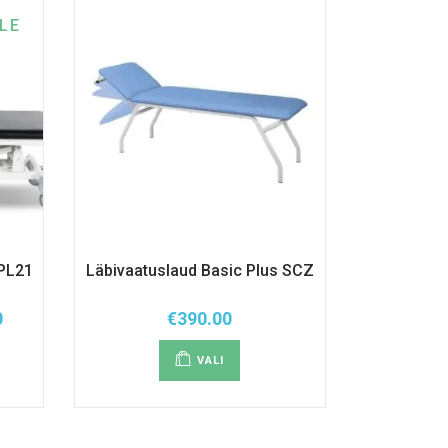
LE
 PL21
Läbivaatuslaud Basic Plus SCZ
0
€
390.00
emik:
Sellel
tootel
VALI
on
mitu
i.
varianti.
id
Valikuid
saab
teha