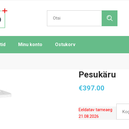
Search
for:
tid
Minu konto
Ostukorv
Pesukäru
€
397.00
Eeldatav tarneaeg
Ko
21.08.2026