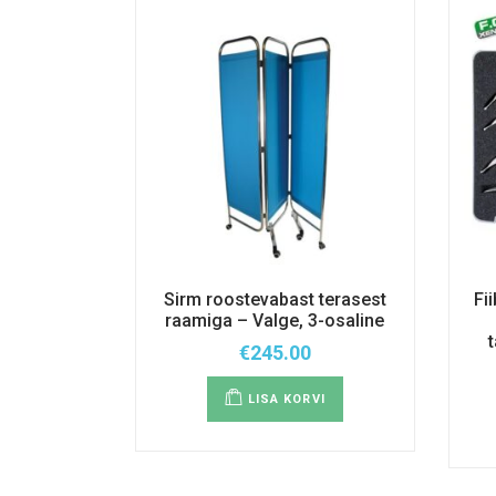
Sirm roostevabast terasest
Fi
raamiga – Valge, 3-osaline
€
245.00
LISA KORVI