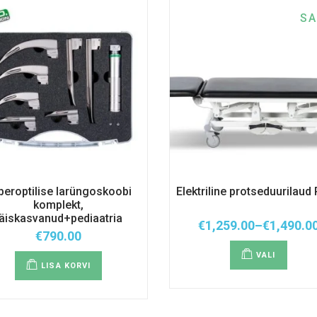
SA
iberoptilise larüngoskoobi
Elektriline protseduurilaud
komplekt,
täiskasvanud+pediaatria
€
1,259.00
–
€
1,490.0
Hinnavah
€
790.00
Sellel
€1,259.00
tootel
kuni
VALI
on
LISA KORVI
€1,490.00
mitu
variant
Valiku
saab
teha