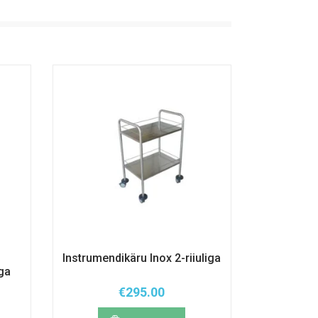
ehel.
tootelehel.
Instrumendikäru Inox 2-riiuliga
iga
€
295.00
emik: