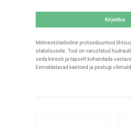
Kirjeldus
Mitmeotstarbeline protseduuritool lihtsu
stabiilsusele. Tool on varustatud hüdraul
seda kiiresti ja täpselt kohandada vastava
Eemaldatavad käetoed ja peatugi võimald