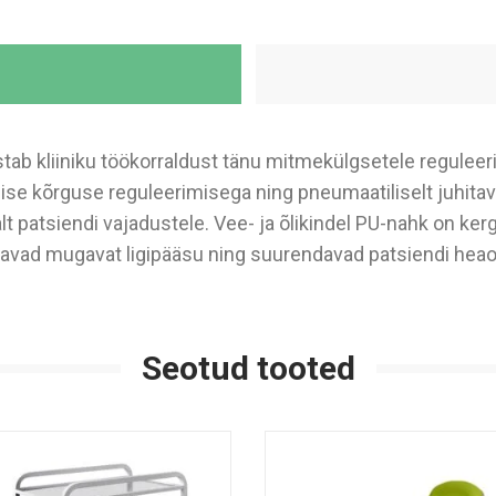
stab kliiniku töökorraldust tänu mitmekülgsetele regulee
ilise kõrguse reguleerimisega ning pneumaatiliselt juhitav
lt patsiendi vajadustele. Vee- ja õlikindel PU-nahk on kerg
avad mugavat ligipääsu ning suurendavad patsiendi heaol
Seotud tooted