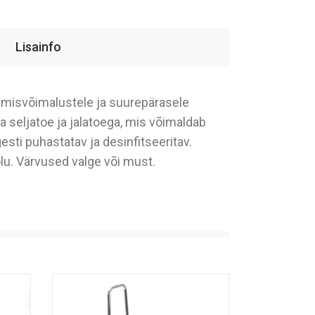
Lisainfo
rimisvõimalustele ja suurepärasele
a seljatoe ja jalatoega, mis võimaldab
esti puhastatav ja desinfitseeritav.
u. Värvused valge või must.