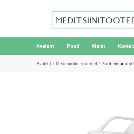
Avaleht
Pood
Meist
Kontak
Avaleht
Meditsiiniline mööbel
Protseduuritool