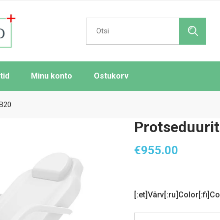
Search
for:
tid
Minu konto
Ostukorv
 B20
Protseduurit
€
955.00
[:et]Värv[:ru]Color[:fi]Co
Prot