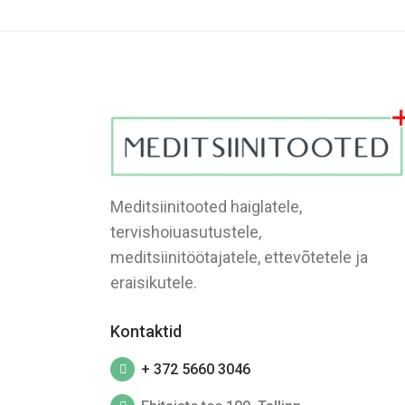
Meditsiinitooted haiglatele,
tervishoiuasutustele,
meditsiinitöötajatele, ettevõtetele ja
eraisikutele.
Kontaktid
+ 372 5660 3046