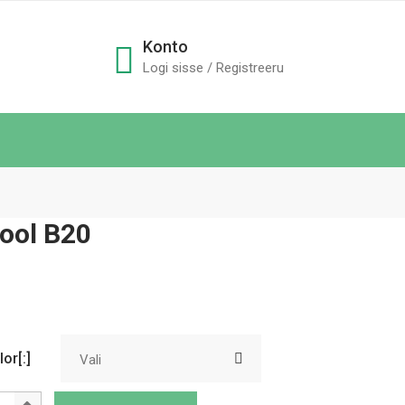
Konto
Logi sisse / Registreeru
ool B20
lor[:]
Vali
seduuritool B20 quantity