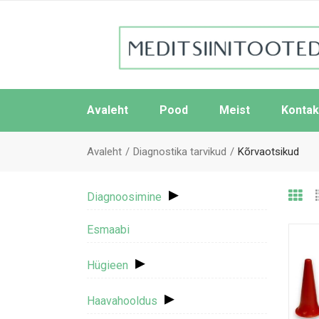
Avaleht
Pood
Meist
Kontak
Avaleht
Diagnostika tarvikud
Kõrvaotsikud
▸
Diagnoosimine
Esmaabi
▸
Hügieen
▸
Haavahooldus