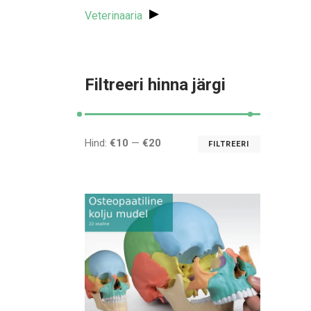
▸
Veterinaaria
Filtreeri hinna järgi
Hind:
€10
—
€20
FILTREERI
Minimaal
Maksima
hind
hind