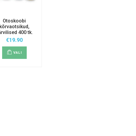
Otoskoobi
kõrvaotsikud,
rvilised 400 tk.
€
19.90
Sellel
tootel
VALI
on
mitu
varianti.
Valikuid
saab
teha
tootelehel.