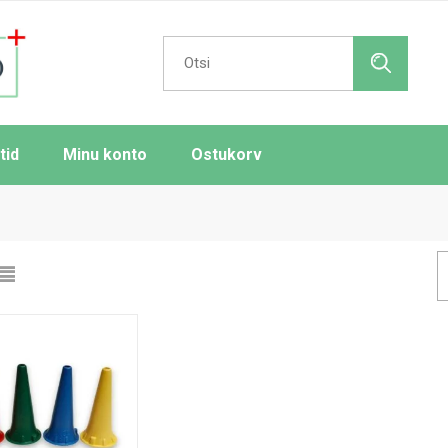
Search
for:
tid
Minu konto
Ostukorv