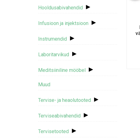
▸
Hooldusabivahendid
▸
Infusioon ja injektsioon
vä
▸
Instrumendid
▸
Laboritarvikud
▸
Meditsiiniline mööbel
Muud
▸
Tervise- ja heaolutooted
▸
Terviseabivahendid
▸
Tervisetooted