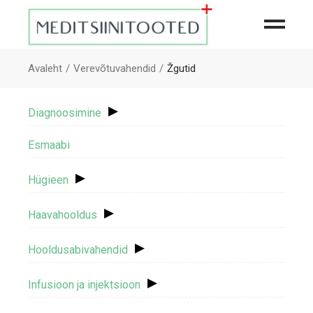
Avaleht
Verevõtuvahendid
Žgutid
▸
Diagnoosimine
Esmaabi
▸
Hügieen
▸
Haavahooldus
▸
Hooldusabivahendid
▸
Infusioon ja injektsioon