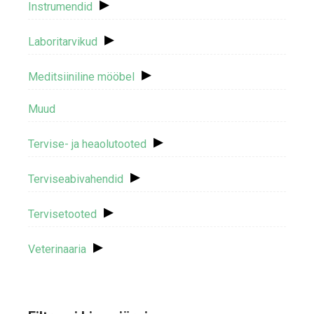
▸
Instrumendid
▸
Laboritarvikud
▸
Meditsiiniline mööbel
Muud
▸
Tervise- ja heaolutooted
▸
Terviseabivahendid
▸
Tervisetooted
▸
Veterinaaria