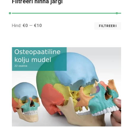
Filtreeri hinna järgi
Hind:
€0
—
€10
FILTREERI
Mini
Maks
hind
hind