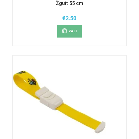
Žgutt 55 cm
€
2.50
Sellel
tootel
VALI
on
mitu
varianti.
Valikuid
saab
teha
tootelehel.